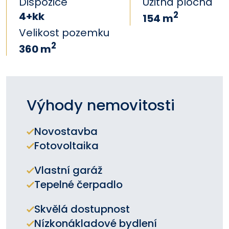
Dispozice
Užitná plocha
4+kk
2
154 m
Velikost pozemku
2
360 m
Výhody nemovitosti
Novostavba
Fotovoltaika
Vlastní garáž
Tepelné čerpadlo
Skvělá dostupnost
Nízkonákladové bydlení