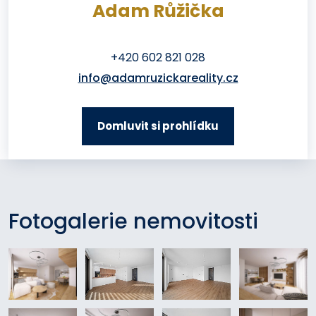
Adam Růžička
+420 602 821 028
info@adamruzickareality.cz
Domluvit si prohlídku
Fotogalerie nemovitosti