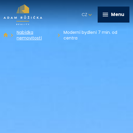
Menu
CZ
Nabídka
Moderní bydlení 7 min. od
nemovitostí
centra
+420 602 821 028
Úvod
Služby
Realizováno
Nabídka nemovitostí
Kontakt
Napište mi zprávu