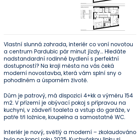
Vlastní slunná zahrada, interiér co voní novotou
a centrum Pardubic pár minut jízdy… Hledáte
nadstandardní rodinné bydlení s perfektní
dostupností? Na kraji města na vás čeká
moderní novostavba, která vám splní sny o
pohodlném a úsporném životě.
Dům je patrový, má dispozici 4+kk a výměru 154
m2. V přízemí je obývací pokoj s přípravou na
kuchyni, v zádveří toaleta a vstup do garáže, v
patře tři ložnice, koupelna a samostatné WC.
Interiér je nový, světlý a moderní – zkolaudováno
bylo na konci roku 2025. Kuchyňskou linku si