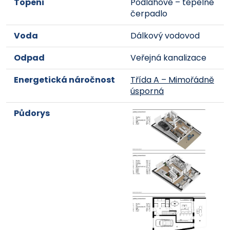
Topení
Podlahové – tepelné
čerpadlo
Voda
Dálkový vodovod
Odpad
Veřejná kanalizace
Energetická náročnost
Třída A – Mimořádně
úsporná
Půdorys