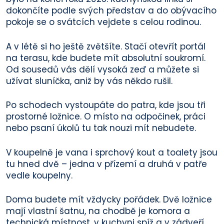
dokončíte podle svých představ a do obývacího
pokoje se o svátcích vejdete s celou rodinou.
A v létě si ho ještě zvětšíte. Stačí otevřít portál
na terasu, kde budete mít absolutní soukromí.
Od sousedů vás dělí vysoká zeď a můžete si
užívat sluníčka, aniž by vás někdo rušil.
Po schodech vystoupáte do patra, kde jsou tři
prostorné ložnice. O místo na odpočinek, práci
nebo psaní úkolů tu tak nouzi mít nebudete.
V koupelně je vana i sprchový kout a toalety jsou
tu hned dvě – jedna v přízemí a druhá v patře
vedle koupelny.
Doma budete mít vždycky pořádek. Dvě ložnice
mají vlastní šatnu, na chodbě je komora a
technická místnost, v kuchyni spíž a v zádveří