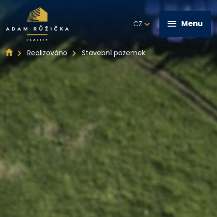
Menu
CZ
Realizováno
Stavební pozemek
+420 602 821 028
Úvod
Služby
Realizováno
Nabídka nemovitostí
Kontakt
Napište mi zprávu