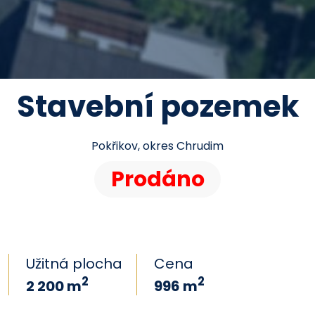
Stavební pozemek
Pokřikov, okres Chrudim
Prodáno
Užitná plocha
Cena
2
2
2 200 m
996 m